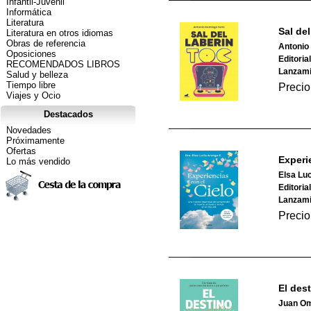
Infantil-Juvenil
Informática
Literatura
Sal de
Literatura en otros idiomas
Obras de referencia
Antonio
Oposiciones
Editoria
RECOMENDADOS LIBROS
Lanzami
Salud y belleza
Tiempo libre
Precio
Viajes y Ocio
Destacados
Novedades
Próximamente
Ofertas
Experi
Lo más vendido
Elsa Lu
Editorial
Lanzami
Precio
El dest
Juan Om