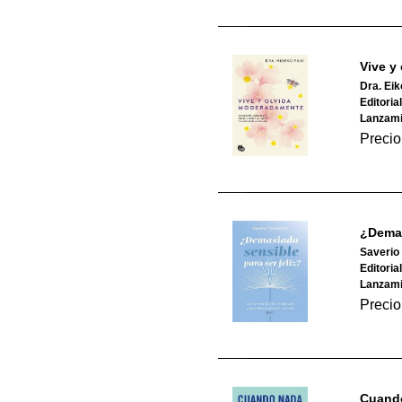
Vive y
Dra. Eiko
Editori
Lanzami
Precio
¿Demas
Saverio
Editoria
Lanzami
Precio
Cuando