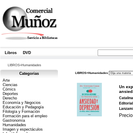
Libros
|
DVD
|
LIBROS>Humanidades
Categorias
LIBROS>Humanidades
Arte
Ciencias
Un exp
Cómics
ansied
Deportes
Derecho
Catalin
Economía y Negocios
Editorial
Educación y Pedagogía
Lanzami
Filología y Formación
Precio
Formación para el empleo
Gastronomía
Humanidades
Imagen y espectáculos