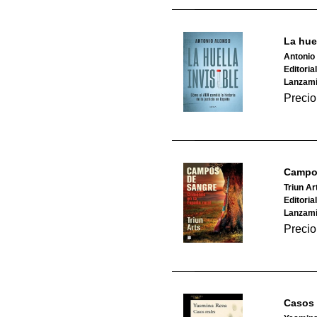
La huel
Antonio
Editorial
Lanzami
Precio
Campo
Triun Ar
Editoria
Lanzami
Precio
Casos 