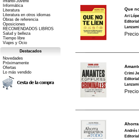
Infantil-Juvenil
Informática
Que no
Literatura
Literatura en otros idiomas
Ari Lóp
Obras de referencia
Editoria
Oposiciones
Lanzami
RECOMENDADOS LIBROS
Salud y belleza
Precio
Tiempo libre
Viajes y Ocio
Destacados
Novedades
Próximamente
Amante
Ofertas
Lo más vendido
Crimi Je
Editorial
Lanzami
Precio
Ahorra
Andrés 
Editoria