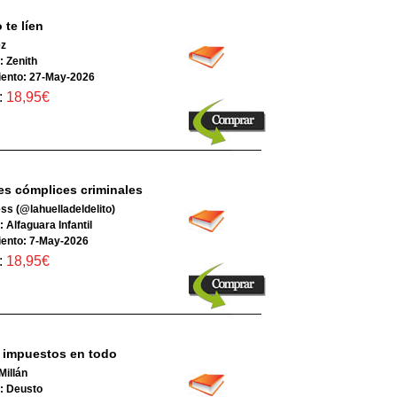
 te líen
ez
l: Zenith
ento: 27-May-2026
:
18,95€
s cómplices criminales
ss (@lahuelladeldelito)
: Alfaguara Infantil
ento: 7-May-2026
:
18,95€
 impuestos en todo
Millán
l: Deusto