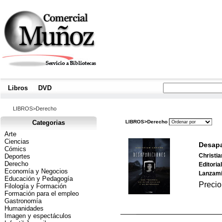
Libros
|
DVD
|
LIBROS>Derecho
Categorias
LIBROS>Derecho
Arte
Ciencias
Desapa
Cómics
Christi
Deportes
Derecho
Editoria
Economía y Negocios
Lanzami
Educación y Pedagogía
Precio
Filología y Formación
Formación para el empleo
Gastronomía
Humanidades
Imagen y espectáculos