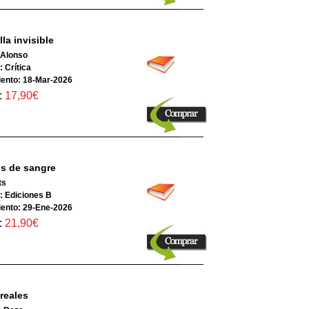
la invisible
 Alonso
: Crítica
ento: 18-Mar-2026
:
17,90€
s de sangre
ts
l: Ediciones B
ento: 29-Ene-2026
:
21,90€
reales