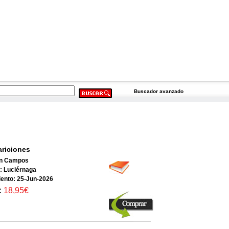
Buscador avanzado
riciones
an Campos
l: Luciérnaga
ento: 25-Jun-2026
:
18,95€