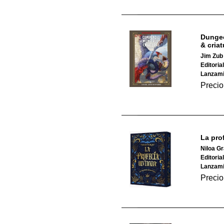
Dunge
& cria
Jim Zub
Editoria
Lanzami
Precio
La pro
Niloa G
Editoria
Lanzami
Precio