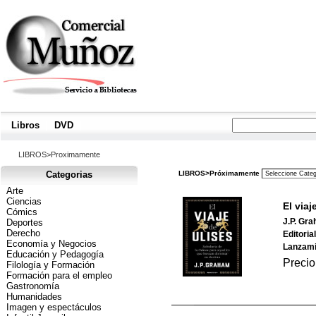
Libros
|
DVD
|
LIBROS>Proximamente
Categorias
LIBROS>Próximamente
Arte
Ciencias
El viaj
Cómics
J.P. Gr
Deportes
Derecho
Editoria
Economía y Negocios
Lanzami
Educación y Pedagogía
Precio
Filología y Formación
Formación para el empleo
Gastronomía
Humanidades
Imagen y espectáculos